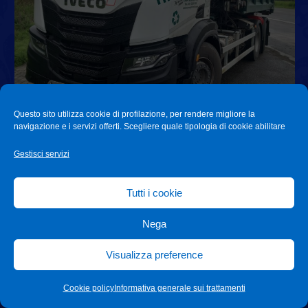
Questo sito utilizza cookie di profilazione, per rendere migliore la
navigazione e i servizi offerti. Scegliere quale tipologia di cookie abilitare
Gestisci servizi
Tutti i cookie
Mezzo 117
– Motrice Scarrabile 3 Assi. Utilizzato
Nega
per smaltimento rifiuti.
Visualizza preference
Cookie policy
Informativa generale sui trattamenti
Tor