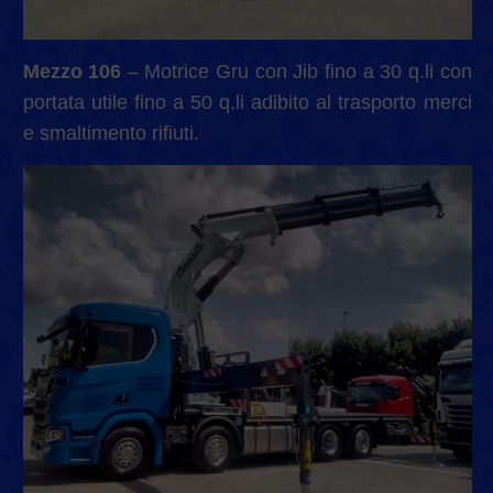
Mezzo 106
– Motrice Gru con Jib fino a 30 q.li con
portata utile fino a 50 q.li adibito al trasporto merci
e smaltimento rifiuti.