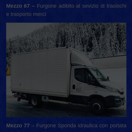
Mezzo 67 –
Furgone adibito al sevizio di traslochi
e trasporto merci
Mezzo 77
– Furgone Sponda idraulica con portata