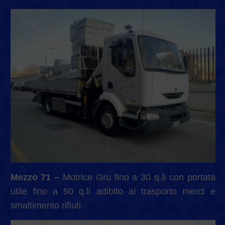
Mezzo 71 –
Motrice Gru fino a 30 q.li con portata
utile fino a 50 q.li adibito al trasporto merci e
smaltimento rifiuti.