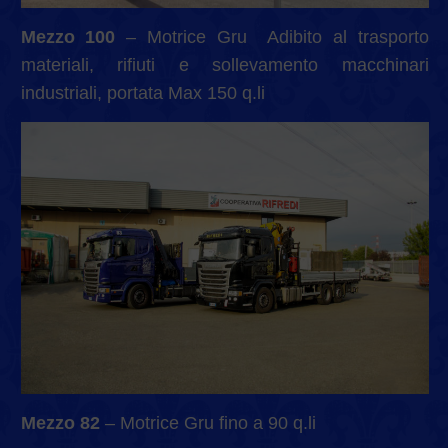
Mezzo 100
– Motrice Gru Adibito al trasporto
materiali, rifiuti e sollevamento macchinari
industriali, portata Max 150 q.li
Mezzo 82
– Motrice Gru fino a 90 q.li