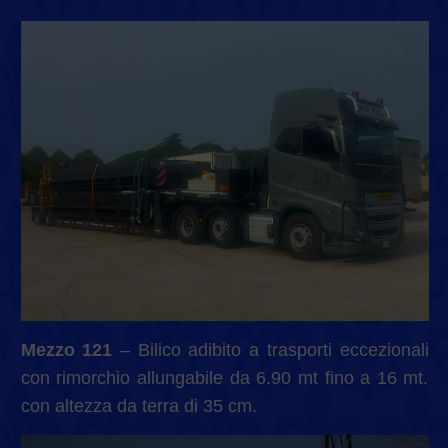
Mezzo
121
– Bilico adibito a trasporti eccezionali
con rimorchio allungabile da 6.90 mt fino a 16 mt.
con altezza da terra di 35 cm.