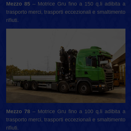
Mezzo 85
– Motrice Gru fino a 150 q.li adibita a
trasporto merci, trasporti eccezionali e smaltimento
rifiuti.
Mezzo 78
– Motrice Gru fino a 100 q.li adibita a
trasporto merci, trasporti eccezionali e smaltimento
rifiuti.