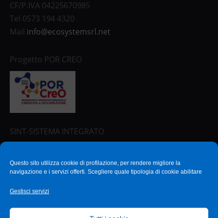
CF/P.IVA 04225670985
Tel 0573 194 4320
Mail
info@ecosystemsrl.net
Progetto POR CREO
SINT-SISTEMA INTEGRATO
Questo sito utilizza cookie di profilazione, per rendere migliore la
SOSTENIAMO
navigazione e i servizi offerti. Scegliere quale tipologia di cookie abilitare
L’ASSOCIAZIONE:
Gestisci servizi